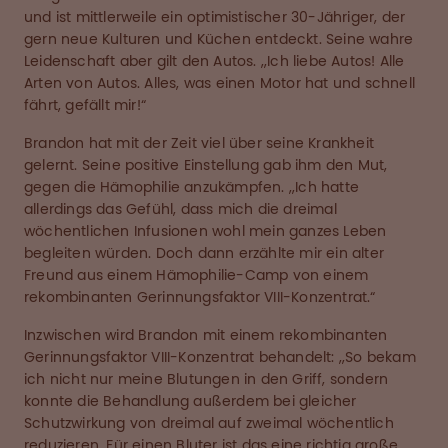
und ist mittlerweile ein optimistischer 30-Jähriger, der
gern neue Kulturen und Küchen entdeckt. Seine wahre
Leidenschaft aber gilt den Autos. ,,Ich liebe Autos! Alle
Arten von Autos. Alles, was einen Motor hat und schnell
fährt, gefällt mir!“
Brandon hat mit der Zeit viel über seine Krankheit
gelernt. Seine positive Einstellung gab ihm den Mut,
gegen die Hämophilie anzukämpfen. ,,Ich hatte
allerdings das Gefühl, dass mich die dreimal
wöchentlichen Infusionen wohl mein ganzes Leben
begleiten würden. Doch dann erzählte mir ein alter
Freund aus einem Hämophilie-Camp von einem
rekombinanten Gerinnungsfaktor VIII-Konzentrat.“
Inzwischen wird Brandon mit einem rekombinanten
Gerinnungsfaktor VIII-Konzentrat behandelt: ,,So bekam
ich nicht nur meine Blutungen in den Griff, sondern
konnte die Behandlung außerdem bei gleicher
Schutzwirkung von dreimal auf zweimal wöchentlich
reduzieren. Für einen Bluter ist das eine richtig große