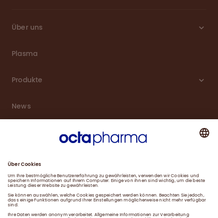
Über uns
Plasma
Produkte
News
Karriere
Service
Downloads