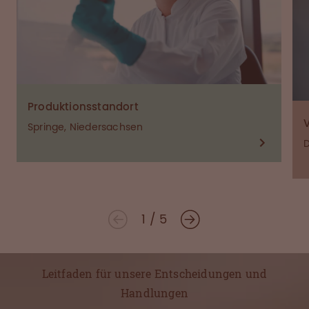
Produktionsstandort
Springe, Niedersachsen
D
1
/
5
Leitfaden für unsere Entscheidungen und
Handlungen