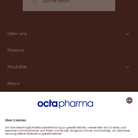
Über uns
Plasma
Produkte
News
Karriere
Service
Downloads