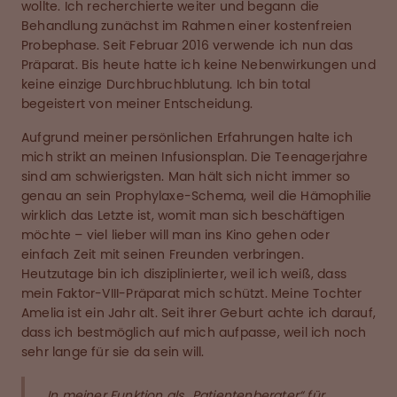
wollte. Ich recherchierte weiter und begann die
Behandlung zunächst im Rahmen einer kostenfreien
Probephase. Seit Februar 2016 verwende ich nun das
Präparat. Bis heute hatte ich keine Nebenwirkungen und
keine einzige Durchbruchblutung. Ich bin total
begeistert von meiner Entscheidung.
Aufgrund meiner persönlichen Erfahrungen halte ich
mich strikt an meinen Infusionsplan. Die Teenagerjahre
sind am schwierigsten. Man hält sich nicht immer so
genau an sein Prophylaxe-Schema, weil die Hämophilie
wirklich das Letzte ist, womit man sich beschäftigen
möchte – viel lieber will man ins Kino gehen oder
einfach Zeit mit seinen Freunden verbringen.
Heutzutage bin ich disziplinierter, weil ich weiß, dass
mein Faktor-VIII-Präparat mich schützt. Meine Tochter
Amelia ist ein Jahr alt. Seit ihrer Geburt achte ich darauf,
dass ich bestmöglich auf mich aufpasse, weil ich noch
sehr lange für sie da sein will.
In meiner Funktion als „Patientenberater“ für