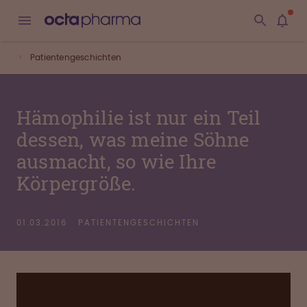
Patientengeschichten
Hämophilie ist nur ein Teil
dessen, was meine Söhne
ausmacht, so wie Ihre
Körpergröße.
01.03.2016
PATIENTENGESCHICHTEN