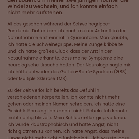
den Boden, um meiner zweijährigen Tochter die
Windel zu wechseln, und ich konnte einfach
nicht mehr aufstehen.
All das geschah während der Schweinegrippe-
Pandemie. Daher kam ich nach meiner Ankunft in der
Notaufnahme erst einmal in Quarantäne. Man glaubte,
ich hätte die Schweinegrippe. Meine Zunge kribbelte
und ich hatte großes Glück, dass der Arzt in der
Notaufnahme erkannte, dass meine Symptome eine
neurologische Ursache hatten. Der Neurologe sagte mir,
ich hätte entweder das Guillain-Barré-Syndrom (GBS)
oder Multiple Sklerose (MS).
Zu der Zeit verlor ich bereits das Gefühl in
verschiedenen Körperteilen. Ich konnte nicht mehr
gehen oder meinen Namen schreiben. Ich hatte eine
Gesichtslähmung. Ich konnte nicht lächeln. Ich konnte
nicht richtig blinzeln. Mein Schluckreflex ging verloren.
Ich wurde klaustrophobisch und hatte Angst, nicht
richtig atmen zu können. Ich hatte Angst, dass meine
Lunge nicht mehr richtig funktioniert – ich wusste, dass