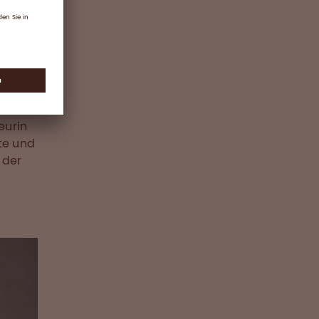
ehende
lines
er
s
 davor
eurin
te und
 der