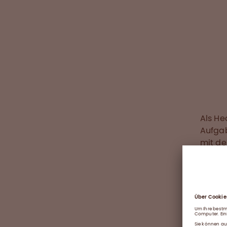
Als He
Aufgab
mit de
auch 
genutz
Auch b
eingeb
Dokume
Risike