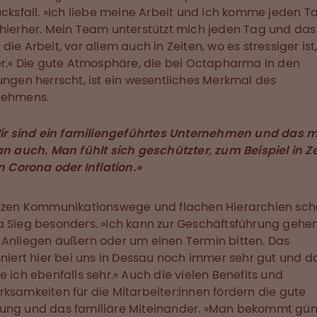
ücksfall. »Ich liebe meine Arbeit und ich komme jeden T
hierher. Mein Team unterstützt mich jeden Tag und das
die Arbeit, vor allem auch in Zeiten, wo es stressiger ist
er.« Die gute Atmosphäre, die bei Octapharma in den
ungen herrscht, ist ein wesentliches Merkmal des
nehmens.
ir sind ein familiengeführtes Unternehmen und das m
n auch. Man fühlt sich geschützter, zum Beispiel in Z
n Corona oder Inflation.«
rzen Kommunikationswege und flachen Hierarchien sch
 Sieg besonders. »Ich kann zur Geschäftsführung gehe
Anliegen äußern oder um einen Termin bitten. Das
oniert hier bei uns in Dessau noch immer sehr gut und d
e ich ebenfalls sehr.« Auch die vielen Benefits und
ksamkeiten für die Mitarbeiter:innen fördern die gute
ng und das familiäre Miteinander. »Man bekommt gün