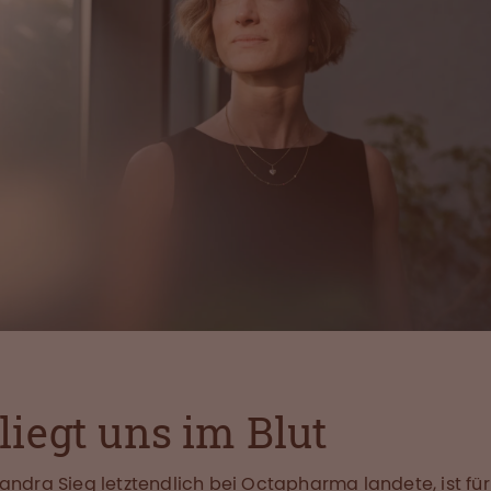
liegt uns im Blut
andra Sieg letztendlich bei Octapharma landete, ist für