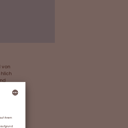
offen
rd geschätzt und
nfalls sehr großen
l von
hlich
und
 oder
gliche
rer