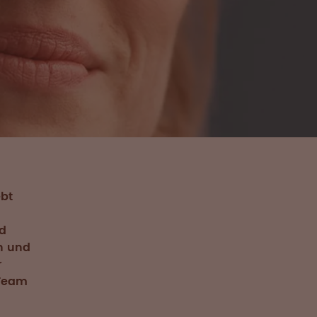
ebt
d
n und
r
 Team