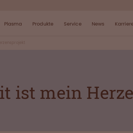
Plasma
Produkte
Service
News
Karrier
erzensprojekt
t ist mein Herz