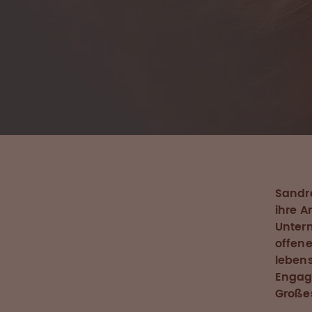
Sandra
ihre A
Unter
offen
lebens
Engag
Großes