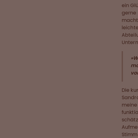
ein Gl
gerne 
macht 
leicht
Abteil
Unter
»W
ma
vo
Die ku
Sandra
meine 
funkti
schätz
Aufmer
Stimmu