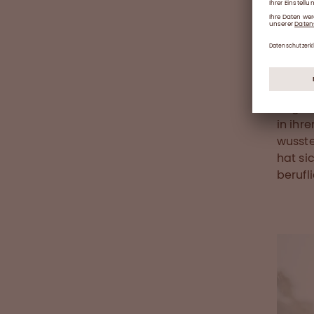
weiter
Dokume
entsp
Bevor 
Qualif
angest
in ihr
wusste
hat si
berufl