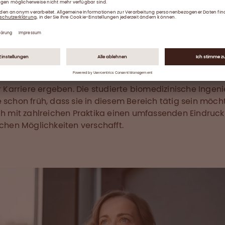
en Aufgaben ist es, jedes Jahr zu kontrollieren, ob best
nte noch auf dem aktuellen Stand sind und den Guide
rechen.«
sie zu Octapharma gekommen ist, war Sandra Sieg in d
izierungsabteilung eines anderen Pharmaunternehmen
ellt, der Kontakt zu Medikamenten hat sich also schon
er Karriere ergeben. Die studierte biomedizinische Ingeni
 schon früh, dass sie in diesem Bereich tätig sein möch
ch mit zahlreichen Praktika einen umfassenden Eindruck
ichen Möglichkeiten verschafft.