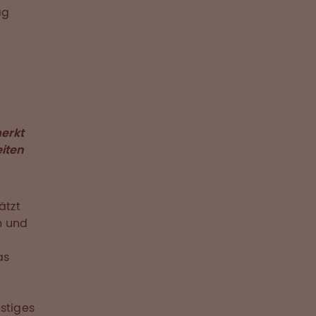
ag
,
erkt
eiten
ätzt
n und
as
stiges