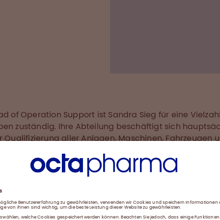
gesagt, dass ich sehr 
kommuniziere. Dies wi
ich selber lege da ebe
Wert drauf.«
ad of Operation Support ist Sandra Sieg für eine Vielzah
en zuständig. Ihre Abteilung beschäftigt sich hauptsäc
r Qualifizierung aller Anlagen, Maschinen, Fahrzeugen 
Räumen, die bei Octapharma in Dessau genutzt werden
t werden sollen.
ei neuen Projekten ist sie in die Projektgestaltung
unden. »Wir prüfen die Anforderungen, erstellen die
nte, kommunizieren mit Lieferanten und definieren mö
n, welche dann mittels Test abgeprüft werden. Eine unse