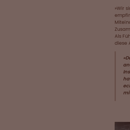
»Wir s
empfin
Mitein
Zusamm
Als Fü
diese 
»Da
an
In
ha
ec
mi