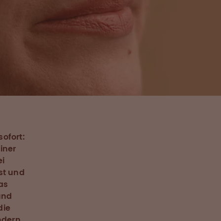
ofort:
iner
ei
st und
as
und
die
ndern