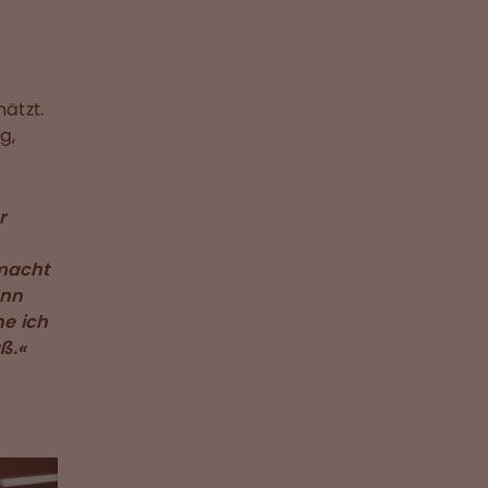
ätzt.
g,
r
emacht
ann
he ich
aß.«