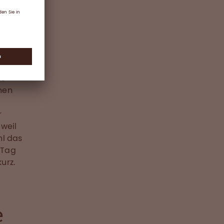
ce-
l
der
d
 den
as
nen
r
 weil
hl das
 Tag
urz.
e