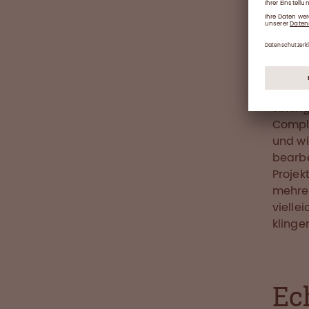
Dieses
Team z
Teamwo
Abtei
Review
gesamt
Timing
Compli
und wi
bearbe
Projek
mehrer
vielle
klinge
Ec