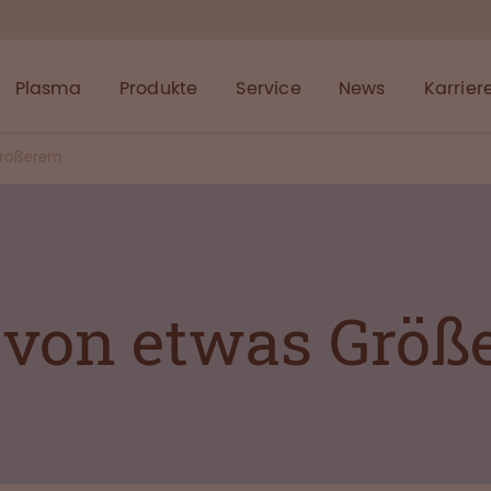
Plasma
Produkte
Service
News
Karrier
 Größerem
l von etwas Grö