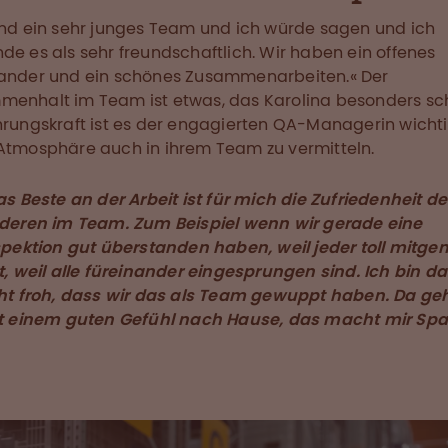
ind ein sehr junges Team und ich würde sagen und ich
de es als sehr freundschaftlich. Wir haben ein offenes
ander und ein schönes Zusammenarbeiten.« Der
enhalt im Team ist etwas, das Karolina besonders sch
hrungskraft ist es der engagierten QA-Managerin wichti
Atmosphäre auch in ihrem Team zu vermitteln.
s Beste an der Arbeit ist für mich die Zufriedenheit de
deren im Team. Zum Beispiel wenn wir gerade eine
spektion gut überstanden haben, weil jeder toll mitg
t, weil alle füreinander eingesprungen sind. Ich bin d
ht froh, dass wir das als Team gewuppt haben. Da ge
t einem guten Gefühl nach Hause, das macht mir Sp