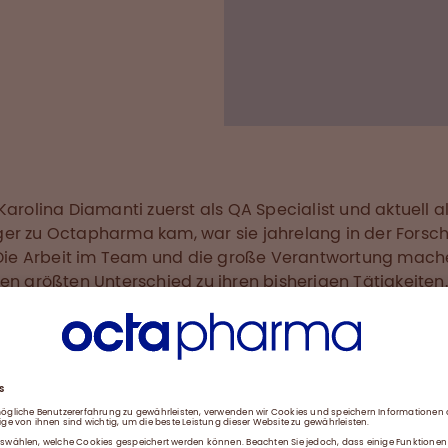
Team, es ist ein toller
es ist mir wichtig, das
repräsentieren darf.«
Karolina Diamanti zuerst als QA Specialist und aktuell a
r zu Octapharma kam, war sie jahrelang in der Forsc
 Die Arbeit im Team und die große Verantwortung mac
en größten Unterschied zu ihren bisherigen Tätigkeiten
ir macht es sehr viel Spaß. Und ich bin mir der
rantwortung bewusst, ich weiß, wie genau ich gucke
ss, dass vieles auch an mir hängt. Ich habe da keine
r dieser Verantwortung.«