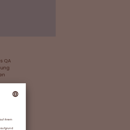
 Arbeitgeber. Und
s ich das auch so
ls QA
hung
hen
.
n
 Angst