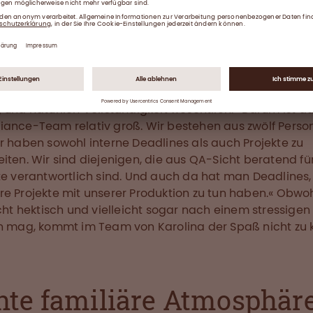
 Mindset ist auch wichtig, wenn man für das Complian
uständig ist. Der Arbeitstag besteht dabei aus sehr vie
rk, viel Koordination und natürlich Dokumentation. In 
lung werden neben dem Reklamationsmanagement un
s von SOPs auch die Product Quality Reviews (PQR) für
en Standort in Springe erstellt, dafür sind Genauigkeit,
 und natürlich Vollständigkeit wesentlich. »Darum ist d
ance-Team relativ groß. Wir bestehen aus zwölf Perso
r haben sowohl interne Deadlines als auch Projekte zu
iten. Wir sind diejenigen, die aus QA-Sicht beratend fü
te verantwortlich sind. Und auch da hat man Deadlines,
e Projekte mit unserer Produktion zu tun haben.« Obwo
icht hektisch und vielleicht sogar nach einem stressigen
n mag, kommt im Team von Karolina der Spaß nicht zu k
hte familiäre Atmosphär