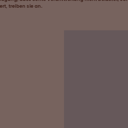
ert, treiben sie an.
Name:
Karolina Diama
Job Titel:
QA Manager
Arbeitet bei Octaphar
Was gefällt Ihnen an
»Ich bin hier tatsächlic
mir macht es viel Spaß. 