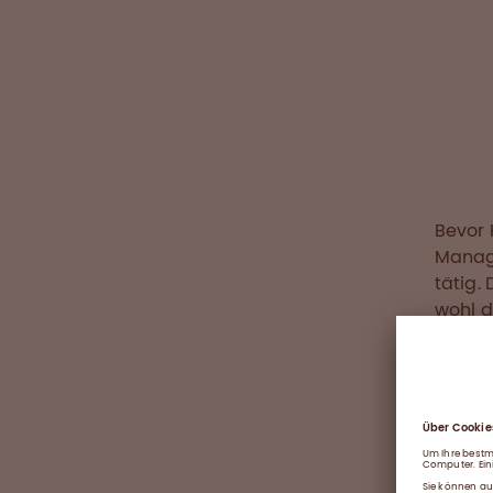
Bevor 
Manage
tätig.
wohl d
»M
Ve
mu
vo