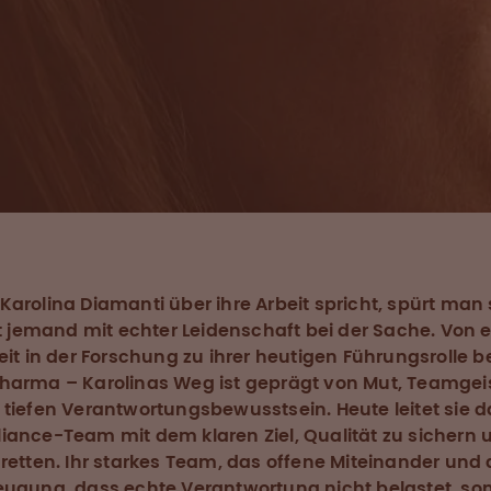
arolina Diamanti über ihre Arbeit spricht, spürt man s
st jemand mit echter Leidenschaft bei der Sache. Von e
eit in der Forschung zu ihrer heutigen Führungsrolle b
harma – Karolinas Weg ist geprägt von Mut, Teamgei
tiefen Verantwortungsbewusstsein. Heute leitet sie d
ance-Team mit dem klaren Ziel, Qualität zu sichern 
retten. Ihr starkes Team, das offene Miteinander und 
eugung, dass echte Verantwortung nicht belastet, so