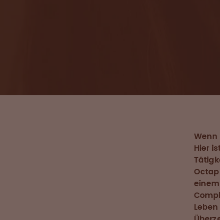
Wenn K
Hier i
Tätigk
Octap
einem 
Compli
Leben 
Überz