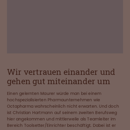
Was motiviert dich jeden Tag?
»Das Verantwortungsbewusstsein, für das wir
stehen. Und ich freue mich, mit meinem Team
zusammenzuarbeiten. Das Vertrauen ist da und
wir sind uns alle unserer Aufgabe bewusst. Unser
Produkt muss von Anfang bis Ende perfekt sein.«
Wir vertrauen einander und
gehen gut miteinander um
Einen gelernten Maurer würde man bei einem
hochspezialisierten Pharmaunternehmen wie
Octapharma wahrscheinlich nicht erwarten. Und doch
ist Christian Hartmann auf seinem zweiten Berufsweg
hier angekommen und mittlerweile als Teamleiter im
Bereich Toolsetter/Einrichter beschäftigt. Dabei ist er